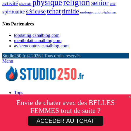
religion
physique
senior
activité
parentale
sexe
tchat
timide
sérieuse
spiritualité
underground
végétarien
Nos Partenaires
topdating.canalblog.com
mentholait.canalblog.com
avisrencontres.canalblog.com
Studio250.fr © 2026
| Tous droits réservés
Menu
Tops
×
Site
Envie de chater avec des BELLES
MacABC
TopRencontre
FEMMES tout de suite ?
1
RencontreService
64 femmes connectées
clique ici pour leur parler
ClubRencontre
ACCEDER AU TCHAT
Rencontre Beurette