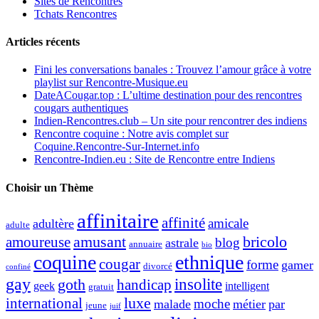
Sites de Rencontres
Tchats Rencontres
Articles récents
Fini les conversations banales : Trouvez l’amour grâce à votre
playlist sur Rencontre-Musique.eu
DateACougar.top : L’ultime destination pour des rencontres
cougars authentiques
Indien-Rencontres.club – Un site pour rencontrer des indiens
Rencontre coquine : Notre avis complet sur
Coquine.Rencontre-Sur-Internet.info
Rencontre-Indien.eu : Site de Rencontre entre Indiens
Choisir un Thème
affinitaire
affinité
amicale
adultère
adulte
amusant
bricolo
amoureuse
blog
astrale
annuaire
bio
coquine
ethnique
cougar
forme
gamer
divorcé
confiné
gay
insolite
goth
handicap
geek
intelligent
gratuit
luxe
international
moche
malade
métier
par
jeune
juif